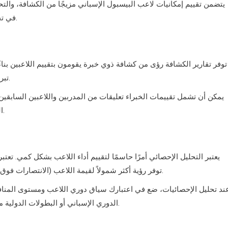
يتضمن تقييم إمكانيات لاعب البيسبول الإسباني مزيجًا من الكشافة، والتحل
في تحديد نقاط القوة والضعف لدى اللاعب ومدى ملاءمته العامة للفريق.
توفر تقارير الكشافة رؤى من كشافة ذوي خبرة يقومون بتقييم اللاعبين بناءً 
تبرز هذه التقييمات رياضية اللاعب، وتقنياته، ونهجه العقلي تجاه اللعبة.
يمكن أن تشمل تقييمات الخبراء تعليقات من المدربين واللاعبين السابقين
التقارير، حيث يمكن أن تؤكد وجهات نظر متعددة على قدرات اللاعب.
يعتبر التحليل الإحصائي أمرًا حاسمًا لتقييم أداء اللاعب بشكل كمي. 
الضرب القوي أساسية، لكن المقاييس المتقدمة مثل WAR (الانتصارات فوق البديل) توفر رؤية أكثر شمولاً لقيمة اللاعب.
ند تحليل الإحصائيات، ضع في اعتبارك سياق دوري اللاعب ومستوى المنافسة
الدوري الإسباني أو البطولات الدولية مؤشرًا على إمكانياتهم لتحقيق النجاح في مستويات أعلى من اللعب.