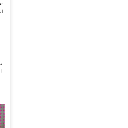
تع
ال
غا
ا