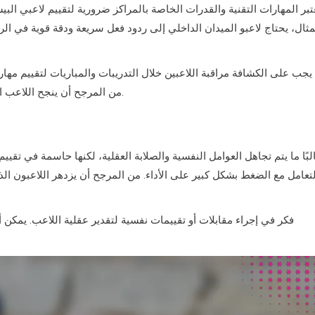
تبر المهارات التقنية والقدرات الخاصة بالمراكز ضرورية لتقييم لاعبي ا
مثال، يحتاج لاعبو الميدان الداخلي إلى ردود فعل سريعة ودقة قوية في ال
يجب على الكشافة مراقبة اللاعبين خلال التدريبات والمباريات لتقييم مها
من المرجح أن ينجح اللاعب الذي يمتلك مهارات تقنية مصقولة في مستويات أعلى من المنافسة.
لبًا ما يتم تجاهل العوامل النفسية والصلابة العقلية، لكنها حاسمة في تقيي
لتعامل مع الضغط بشكل كبير على الأداء. من المرجح أن يزدهر اللاعبون ا
فكر في إجراء مقابلات أو تقييمات نفسية لتقدير عقلية اللاعب. يمكن
الصعبة، رؤى قيمة حول 