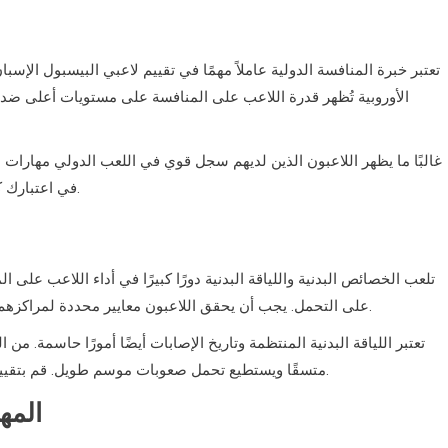
تعتبر خبرة المنافسة الدولية عاملاً مهمًا في تقييم لاعبي البيسبول الإس
الأوروبية تُظهر قدرة اللاعب على المنافسة على مستويات أعلى ضد 
غالبًا ما يظهر اللاعبون الذين لديهم سجل قوي في اللعب الدولي مهارات م
في اعتبارك كيف أدوا في هذه البيئات ذات المخاطر العالية عند تقييم إمكانياتهم.
تلعب الخصائص البدنية واللياقة البدنية دورًا كبيرًا في أداء اللاعب على
على التحمل. يجب أن يحقق اللاعبون معايير محددة لمراكزهم، مثل أوقات الجري للاعبي الميدان الخارجي أو قوة الذراع للرامين.
تعتبر اللياقة البدنية المنتظمة وتاريخ الإصابات أيضًا أمورًا حاسمة. من
متسقًا ويستطيع تحمل صعوبات موسم طويل. قم بتقييم نظام تدريبه وأي إصابات سابقة لتقدير جدواه على المدى الطويل.
المه