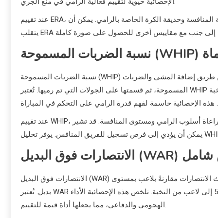
الإحصائية حيوية لتقييم فعالية الرامي في منع الجري.
عند تقييم ERA، يجب مراعاة سياق المباريات التي تم رميها، بما في ذلك جودة التشكيلة المنافسة وحديقة الكرة الخاصة بالرامي. يمكن أن
حة (WHIP) للرماة
نسبة الضربات المسموحة (WHIP) هي إحصائية تقيس فعالية الرامي في منع عدائي القواعد، ويتم حسابها عن طريق إضافة المشي والضربات
المسموحة، ثم قسمتها على الجولات التي تم رميها. تُعتبر WHIP التي تقل عن 1.30 عادةً جيدة، بينما غالبًا ما يكون لدى الرماة النخبة WHIP أقل
عند تقييم WHIP، يجب مراعاة أسلوب الرامي ومستوى المنافسة. قد تشير WHIP العالية إلى مشاكل في التحكم أو ميل للسماح بالضربات، مما
 (WAR) كمقياس شامل
الانتصارات فوق البديل (WAR) هي إحصائية شاملة تقدر المساهمات الإجمالية للاعب في فريقه من حيث الانتصارات مقارنةً بلاعب بمستوى
بديل. تُعتبر WAR التي تتراوح بين 2-3 عادةً مساهمة قوية، بينما تشير الأرقام التي تتجاوز 5 إلى لاعب من النخبة. تلخص هذه الإحصائية الأداء
الهجومي والدفاعي، مما يجعلها أداة قيمة للتقييم.