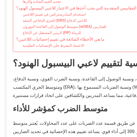
تحديد القيم الشاذة وآثارها
لمقاييس المتقدمة التي يجب أخذها في الاعتبار للاعبي البيسبول الهنود؟
استخدام السابرميتركس في تقييم اللاعبين
الجري الدفاعي المنقذ (DRS) للاعبي الدفاع
متوسط الوصول إلى القاعدة الموزون (wOBA) للضاربين
الرمي المستقل عن الدفاع (FIP) للرماة
ما هي الأخطاء الشائعة في تقييم إحصائيات اللاعبين؟
الاعتماد المفرط على الإحصائيات التقليدية
ية لتقييم لاعبي البيسبول الهنود؟
 ونسبة الوصول إلى القاعدة، ونسبة الضرب القوي، ونسبة الدفاع،
ومتوسط الجري المكتسب (ERA)، ونسبة الضربات المسموح بها (WHIP)، والانتصارات فوق البديل (WAR). توفر هذه المقاييس رؤى حول قدرات
متوسط الضرب كمؤشر للأداء
عن طريق قسمة عدد الضربات على عدد المحاولات. يُعتبر متوسط
الضرب الذي يتجاوز .250 عادةً محترمًا، بينما تشير المتوسطات التي تتجاوز .300 إلى أداء قوي. يساعد تقييم هذه الإحصائية في تحديد الضاربين