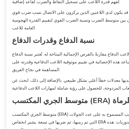
لفهم قدرة اللاعب على تسجيل النقاط والضرب لقاعد إضافية.
 قد يكون لدى اللاعبين الذين يركزون على الاتصال نسب ضرب قوي
ازن بين متوسط الضرب ونسبة الضرب القوي لتقييم القدرة الهجومية
العامة للاعب.
نسبة الدفاع وقدرات الدفاع
ب الدفاع مقارنةً بالفرص الإجمالية المتاحة له. تُعتبر نسبة الدفاع
تجاوز .950 عادةً جيدة، بينما قد يتجاوز اللاعبون النخبة .980. تساعد هذه الإحصائية في تقييم موثوقية اللاعب الدفاعية وقدرته على
المساهمة في نجاح الفريق.
لديها معدلات خطأ أعلى بشكل طبيعي. بالإضافة إلى ذلك، ابحث عن
 الجري المكتسب (ERA) للرماة
متوسط الجري المكتسب (ERA) هو إحصائية حاسمة للرماة، يتم حسابها عن طريق قسمة عدد الجري المكتسب المسموح به على عدد الجولات
التي تم رميها، ثم ضربها في تسعة. يشير انخفاض ERA إلى أداء أفضل، حيث تُعتبر الأرقام التي تقل عن 3.50 قوية في معظم الدوريات. هذه