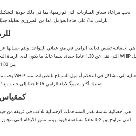
يتقلب ERA للرامي بناءً على هذه العوامل، لذا من الضروري تحليله جنبًا إلى جنب مع مقاييس أخرى للحصول على صورة كاملة.
نسبة الضربات المسمو
من 1.00. هذه الإحصائية حاسمة لفهم قدرة الرامي على التحكم في المباراة.
يمكن أن يؤدي إلى فرص تسجيل للفريق المنافس. يوفر تحليل WHIP جنبًا إلى جنب مع ERA تقييمًا أكثر شمولًا لأداء الرامي.
الانتصارات فوق البديل