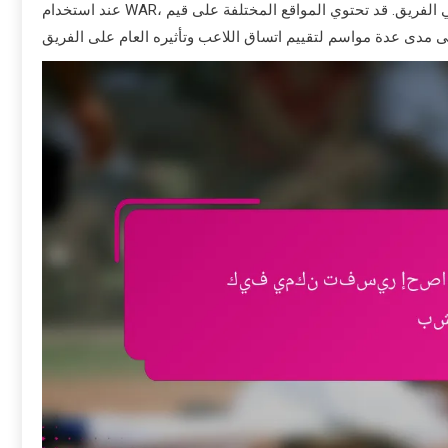
عند استخدام WAR، يجب مراعاة موقع اللاعب ودوره في الفريق. قد تحتوي المواقع المختلفة على قيم WAR متوسطة متفاوتة، لذا من المهم